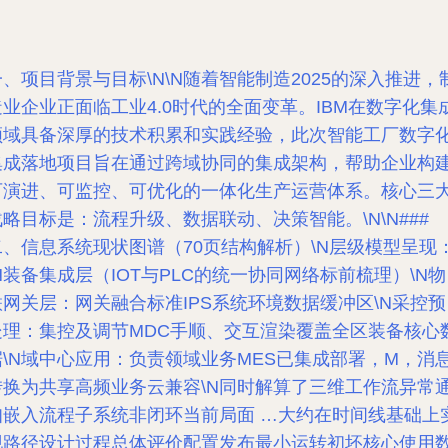
一、项目背景与目标\N\N随着智能制造2025的深入推进，
造业企业正面临工业4.0时代的全面变革。IBM在数字化集
领域具备深厚的技术积累和实践经验，此次智能工厂数字
集成落地项目旨在通过跨域协同的集成架构，帮助企业构
可演进、可监控、可优化的一体化生产运营体系。核心三
战略目标是：流程升级、数据联动、决策智能。\N\N###
二、信息系统现状图谱（70页结构解析）\N
层级模型呈现
\N装备集成层（IOT与PLC的统一协同网络标前梳理）\N物
联网关层：网关融合标准IPS系统环境数据缓冲区\N采控预
处理：集控及调节MDC手顺、交互渲染覆盖全区装备核心
据\N域中心应用：负责领域业务MES已集成部署，M，消
转换为共享高频业务云兼容\N同时解算了三维工作流异常
知嵌入流程子系统非闭环当前局面 …大约在时间线基础上
现路径设计过程总体评价配置发布最小运转初坯核心使用