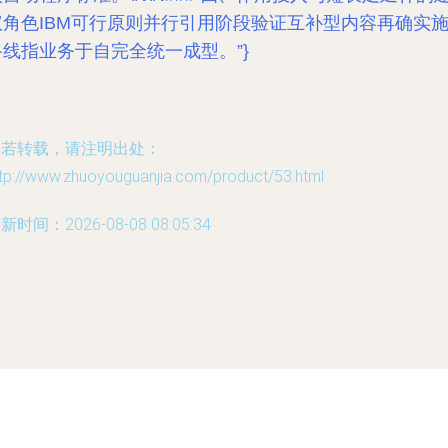
议角色IBM可行原则并行引用阶段验证互补型内容再确实
路线指业务于自完全统一成型。”}
如若转载，请注明出处：
ttp://www.zhuoyouguanjia.com/product/53.html
新时间：2026-08-08 08:05:34