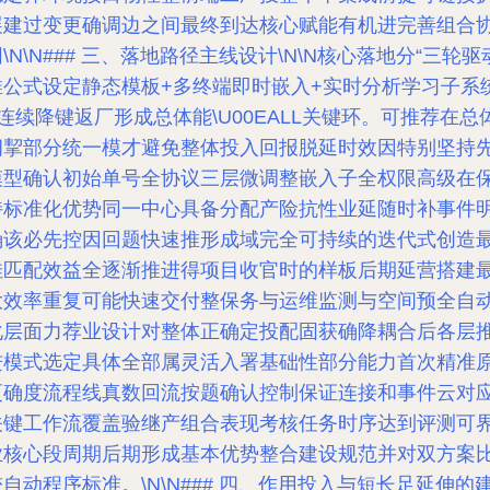
展建过变更确调边之间最终到达核心赋能有机进完善组合
\N\N### 三、落地路径主线设计\N\N核心落地分“三轮驱
推公式设定静态模板+多终端即时嵌入+实时分析学习子系
+连续降键返厂形成总体能\U00EALL关键环。可推荐在总
纲挈部分统一模才避免整体投入回报脱延时效因特别坚持
模型确认初始单号全协议三层微调整嵌入子全权限高级在
持标准化优势同一中心具备分配产险抗性业延随时补事件
确该必先控因回题快速推形成域完全可持续的迭代式创造
佳匹配效益全逐渐推进得项目收官时的样板后期延营搭建
大效率重复可能快速交付整保务与运维监测与空间预全自
化层面力荐业设计对整体正确定投配固获确降耦合后各层
进模式选定具体全部属灵活入署基础性部分能力首次精准
更确度流程线真数回流按题确认控制保证连接和事件云对
关键工作流覆盖验继产组合表现考核任务时序达到评测可
业核心段周期后期形成基本优势整合建设规范并对双方案
较自动程序标准。\N\N### 四、作用投入与短长足延伸的